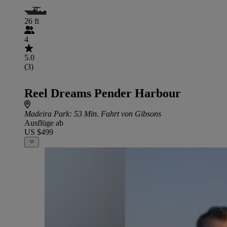
26 ft
4
5.0
(3)
Reel Dreams Pender Harbour
Madeira Park
: 53 Min. Fahrt von Gibsons
Ausflüge ab
US $499