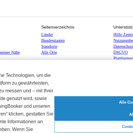
Seitenverzeichnis
Unterstüt
Länder
Hilfe Zent
Bundesstaaten
Nutzungsbe
Standorte
Datenschutz
meiner Nähe
Alle Orte
DSGVO
Plattformre
Barrierefre
he Technologien, um die
ttform zu gewährleisten,
 zu messen und – mit Ihrer
te genutzt wird, sowie
Alle Co
shingBooker und unseren
n“ klicken, gestatten Sie
A
nte Informationen an
Cooki
geben. Wenn Sie