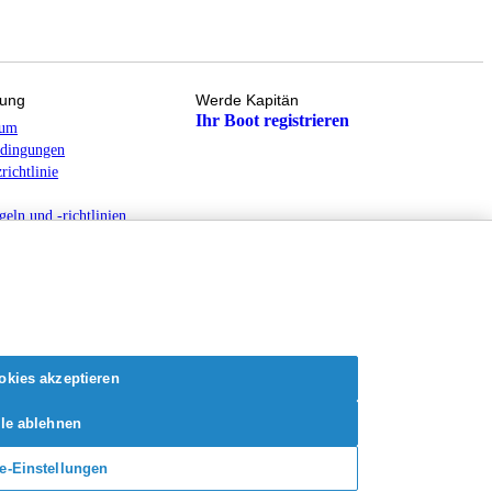
zung
Werde Kapitän
Ihr Boot registrieren
rum
dingungen
richtlinie
geln und -richtlinien
iheitserklärung
okies akzeptieren
lle ablehnen
e-Einstellungen