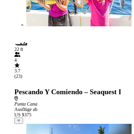
22 ft
4
3.7
(23)
Pescando Y Comiendo – Seaquest I
Punta Cana
Ausflüge ab
US $375