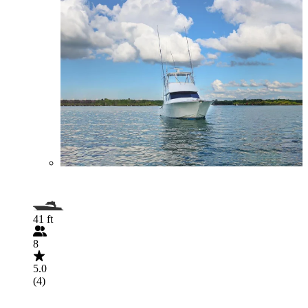
41 ft
8
5.0
(4)