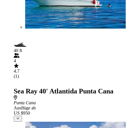
40 ft
4
4.7
(1)
Sea Ray 40' Atlantida Punta Cana
Punta Cana
Ausflüge ab
US $950