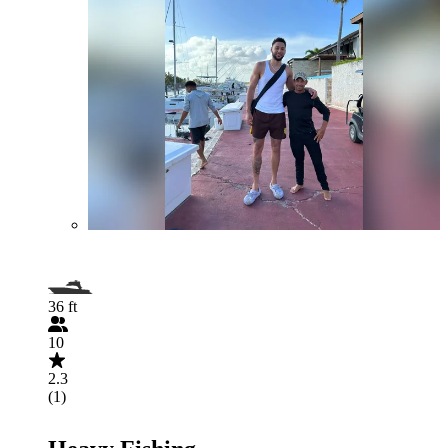
36 ft
10
2.3
(1)