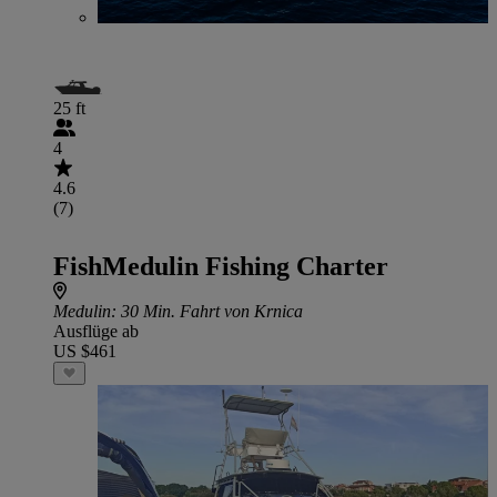
25 ft
4
4.6
(7)
FishMedulin Fishing Charter
Medulin
: 30 Min. Fahrt von Krnica
Ausflüge ab
US $461