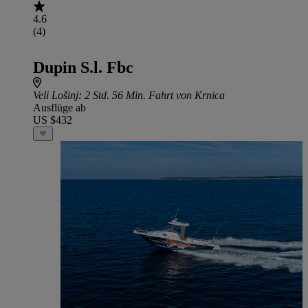
4.6
(4)
Dupin S.l. Fbc
Veli Lošinj
: 2 Std. 56 Min. Fahrt von Krnica
Ausflüge ab
US $432