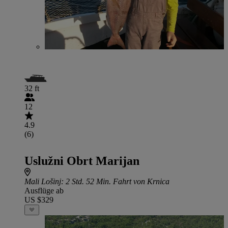
32 ft
12
4.9
(6)
Uslužni Obrt Marijan
Mali Lošinj
: 2 Std. 52 Min. Fahrt von Krnica
Ausflüge ab
US $329