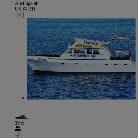
Ausflüge ab
US $1,211
39 ft
12