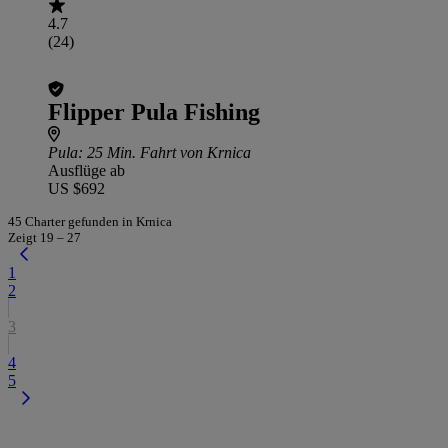
4.7
(24)
Flipper Pula Fishing
Pula
: 25 Min. Fahrt von Krnica
Ausflüge ab
US $692
45 Charter gefunden in Krnica
Zeigt 19 – 27
1
2
3
4
5