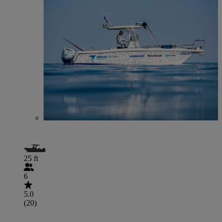
25 ft
6
5.0
(20)