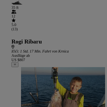
35 ft
12
5.0
(13)
Rogi Ribaru
Ičići
: 1 Std. 17 Min. Fahrt von Krnica
Ausflüge ab
US $807