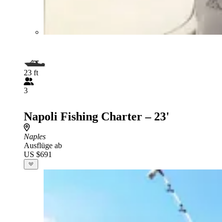
23 ft
3
Napoli Fishing Charter – 23'
Naples
Ausflüge ab
US $691