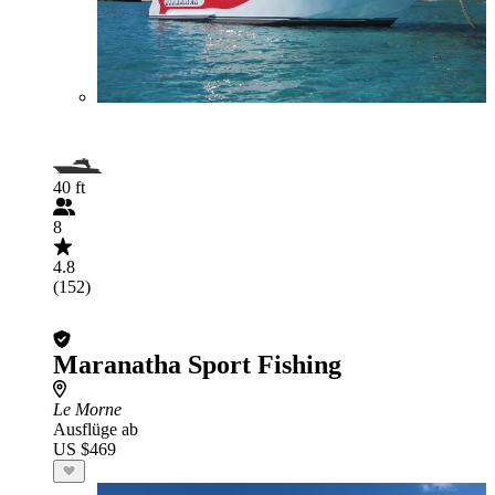
40 ft
8
4.8
(152)
Maranatha Sport Fishing
Le Morne
Ausflüge ab
US $469