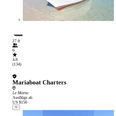
27 ft
6
4.8
(134)
Mariaboat Charters
Le Morne
Ausflüge ab
US $150