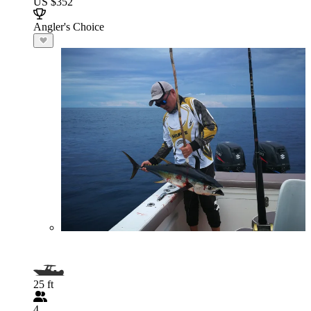
US $352
Angler's Choice
25 ft
4