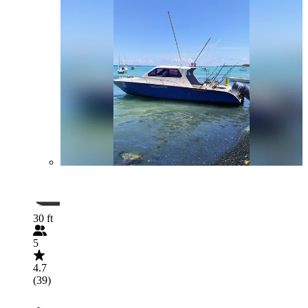
30 ft
5
4.7
(39)