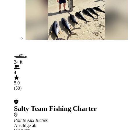
24 ft
4
5.0
(50)
Salty Team Fishing Charter
Pointe Aux Biches
Ausflüge ab