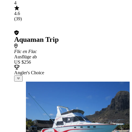
4
4.6
(39)
Aquaman Trip
Flic en Flac
Ausflüge ab
US $256
Angler's Choice