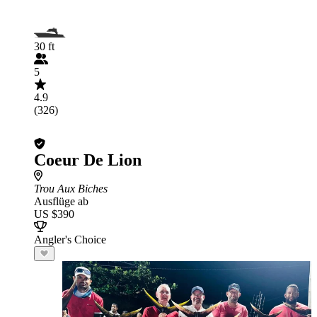
30 ft
5
4.9
(326)
Coeur De Lion
Trou Aux Biches
Ausflüge ab
US $390
Angler's Choice