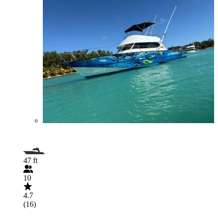
47 ft
10
4.7
(16)