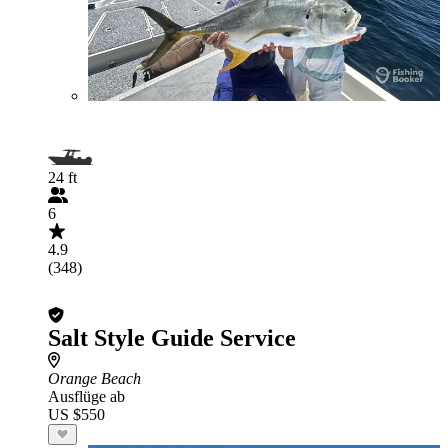
24 ft
6
4.9
(348)
Salt Style Guide Service
Orange Beach
Ausflüge ab
US $550