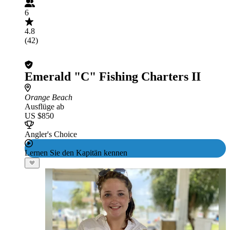
6
4.8
(42)
Emerald "C" Fishing Charters II
Orange Beach
Ausflüge ab
US $850
Angler's Choice
Lernen Sie den Kapitän kennen