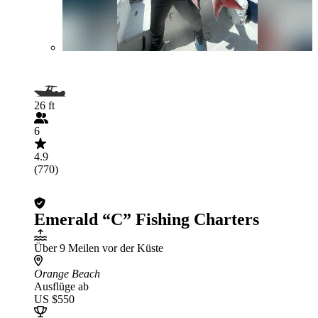
26 ft
6
4.9
(770)
Emerald “C” Fishing Charters
Über 9 Meilen vor der Küste
Orange Beach
Ausflüge ab
US $550