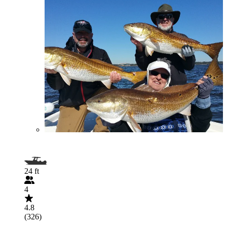
24 ft
4
4.8
(326)