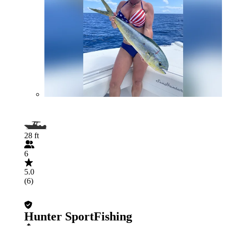
28 ft
6
5.0
(6)
Hunter SportFishing