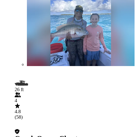
26 ft
4
4.8
(58)