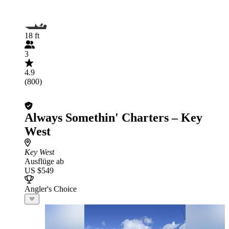
18 ft
3
4.9
(800)
Always Somethin' Charters – Key
West
Key West
Ausflüge ab
US $549
Angler's Choice