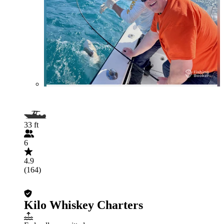
33 ft
6
4.9
(164)
Kilo Whiskey Charters