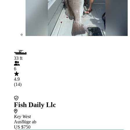
33 ft
6
4.9
(14)
Fish Daily Llc
Key West
Ausflüge ab
US $750