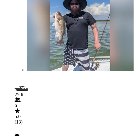
25 ft
6
5.0
(13)