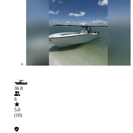
36 ft
6
5.0
(10)