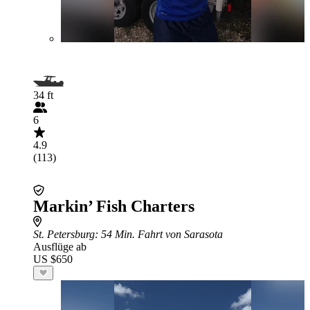
34 ft
6
4.9
(113)
Markin’ Fish Charters
St. Petersburg
: 54 Min. Fahrt von Sarasota
Ausflüge ab
US $650