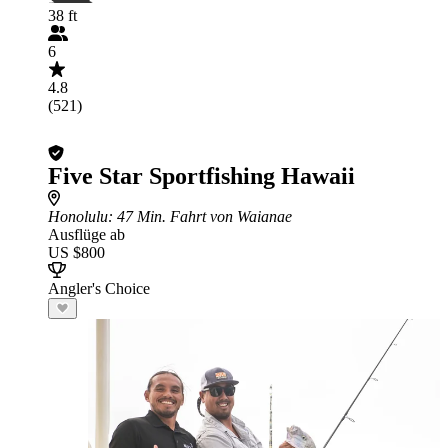
38 ft
6
4.8
(521)
Five Star Sportfishing Hawaii
Honolulu
: 47 Min. Fahrt von Waianae
Ausflüge ab
US $800
Angler's Choice