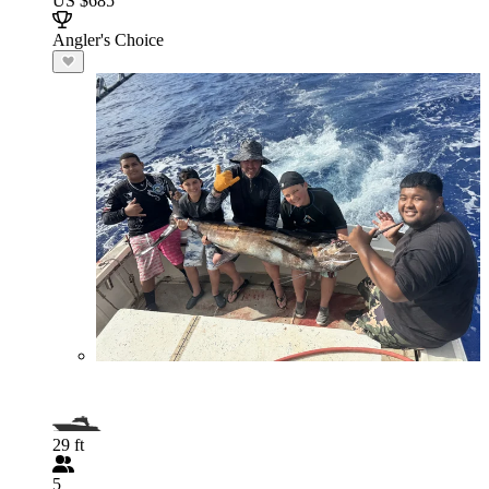
US $685
Angler's Choice
29 ft
5