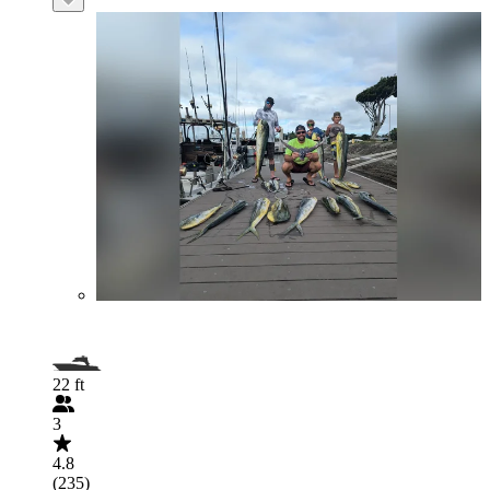
22 ft
3
4.8
(235)