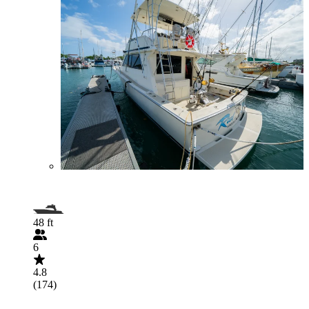
48 ft
6
4.8
(174)