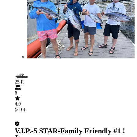
25 ft
6
4.9
(216)
V.I.P.-5 STAR-Family Friendly #1 !