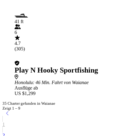
41 ft
6
4.7
(305)
Play N Hooky Sportfishing
Honolulu
: 46 Min. Fahrt von Waianae
Ausflüge ab
US $1,299
35 Charter gefunden in Waianae
Zeigt 1 – 9
1
2