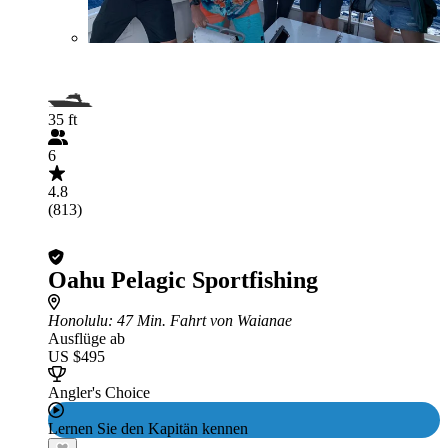
35 ft
6
4.8
(813)
Oahu Pelagic Sportfishing
Honolulu
: 47 Min. Fahrt von Waianae
Ausflüge ab
US $495
Angler's Choice
Lernen Sie den Kapitän kennen