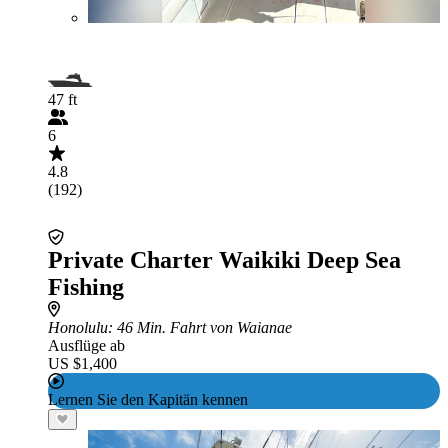
47 ft
6
4.8
(192)
Private Charter Waikiki Deep Sea
Fishing
Honolulu
: 46 Min. Fahrt von Waianae
Ausflüge ab
US $1,400
Lernen Sie den Kapitän kennen