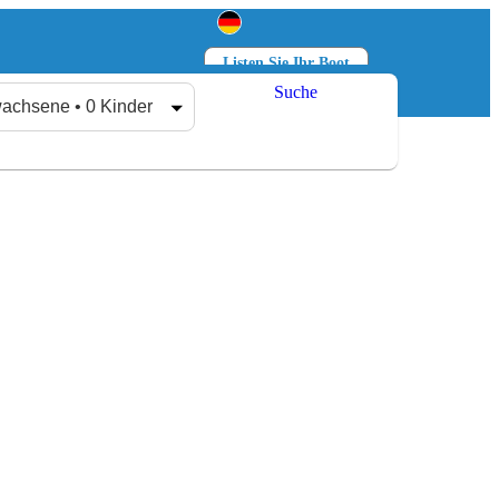
Listen Sie Ihr Boot
Suche
Anmelden
Registrieren
achsene • 0 Kinder