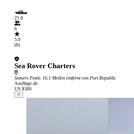
25 ft
6
5.0
(8)
Sea Rover Charters
Somers Point
: 16.1 Meilen entfernt von Port Republic
Ausflüge ab
US $300