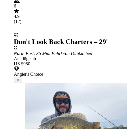
6
4.9
(12)
Don't Look Back Charters – 29'
North East
: 36 Min. Fahrt von Dünkirchen
Ausflüge ab
US $950
Angler's Choice