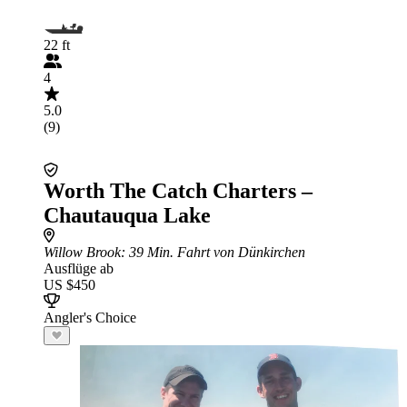
22 ft
4
5.0
(9)
Worth The Catch Charters –
Chautauqua Lake
Willow Brook
: 39 Min. Fahrt von Dünkirchen
Ausflüge ab
US $450
Angler's Choice