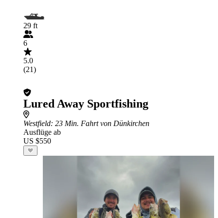
29 ft
6
5.0
(21)
Lured Away Sportfishing
Westfield
: 23 Min. Fahrt von Dünkirchen
Ausflüge ab
US $550