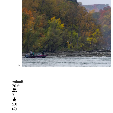
20 ft
3
5.0
(4)