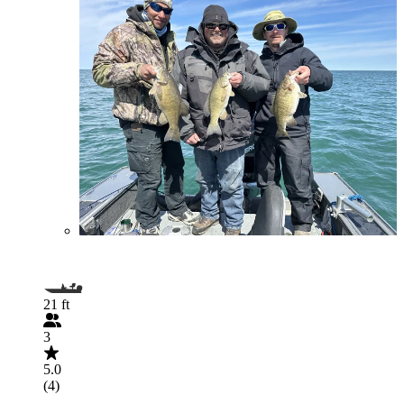
21 ft
3
5.0
(4)