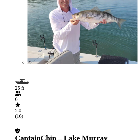
25 ft
6
5.0
(16)
CaptainChip – Lake Murray