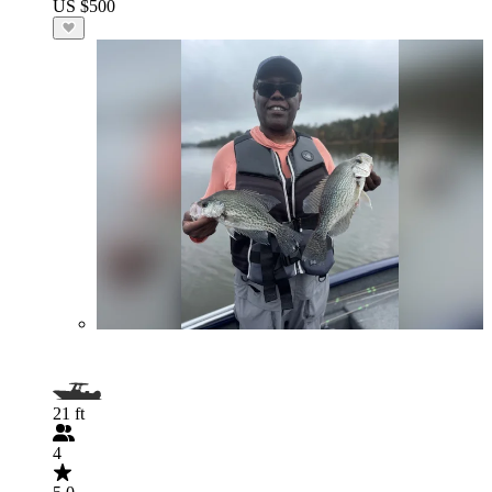
US $500
21 ft
4