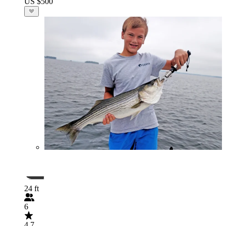
US $500
24 ft
6
4.7