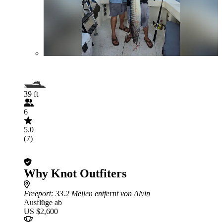
39 ft
6
5.0
(7)
Why Knot Outfiters
Freeport
: 33.2 Meilen entfernt von Alvin
Ausflüge ab
US $2,600