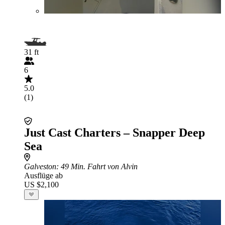
31 ft
6
5.0
(1)
Just Cast Charters – Snapper Deep
Sea
Galveston
: 49 Min. Fahrt von Alvin
Ausflüge ab
US $2,100