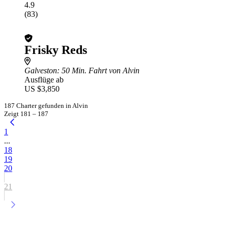
4.9
(83)
Frisky Reds
Galveston
: 50 Min. Fahrt von Alvin
Ausflüge ab
US $3,850
187 Charter gefunden in Alvin
Zeigt 181 – 187
1
...
18
19
20
21