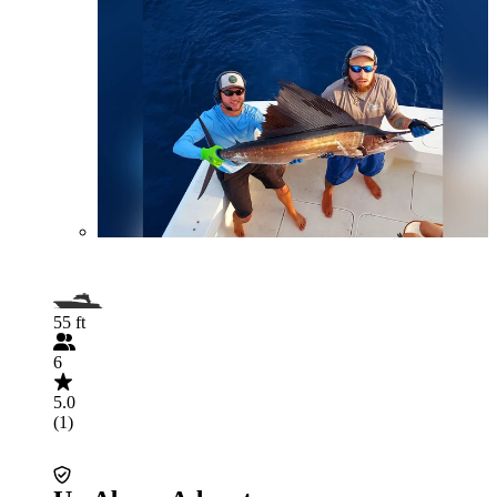
55 ft
6
5.0
(1)