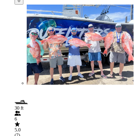
30 ft
6
5.0
(7)