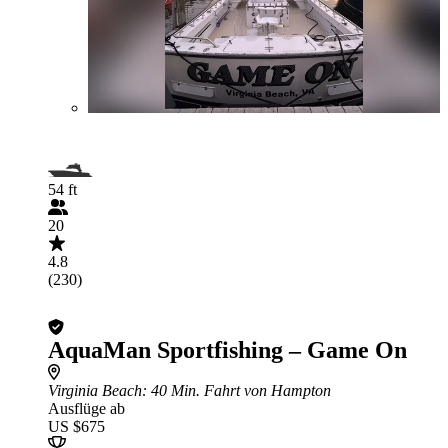
54 ft
20
4.8
(230)
AquaMan Sportfishing – Game On
Virginia Beach
: 40 Min. Fahrt von Hampton
Ausflüge ab
US $675