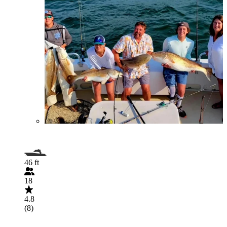
46 ft
18
4.8
(8)