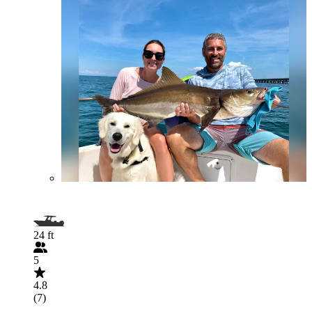
24 ft
5
4.8
(7)