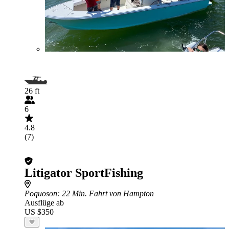
26 ft
6
4.8
(7)
Litigator SportFishing
Poquoson
: 22 Min. Fahrt von Hampton
Ausflüge ab
US $350