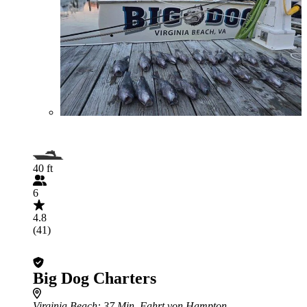
40 ft
6
4.8
(41)
Big Dog Charters
Virginia Beach
: 37 Min. Fahrt von Hampton