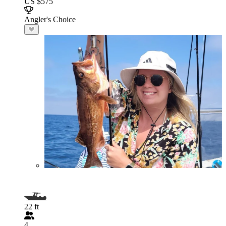
US $575
Angler's Choice
22 ft
4