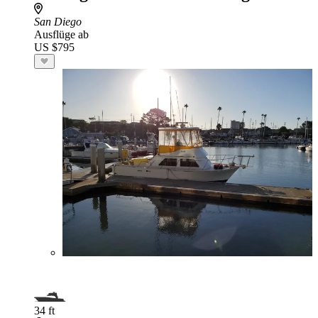
San Diego
Ausflüge ab
US $795
34 ft