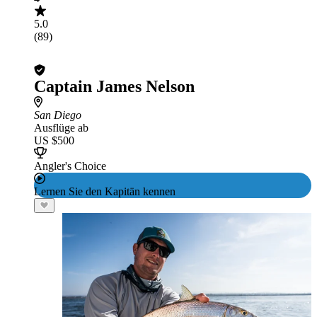
5.0
(89)
Captain James Nelson
San Diego
Ausflüge ab
US $500
Angler's Choice
Lernen Sie den Kapitän kennen