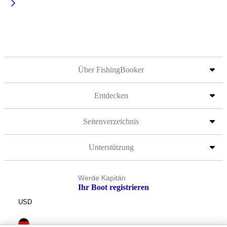
Über FishingBooker
Entdecken
Seitenverzeichnis
Unterstützung
Werde Kapitän
Ihr Boot registrieren
USD