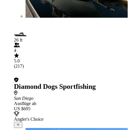
26 ft
4
5.0
(217)
Diamond Dogs Sportfishing
San Diego
Ausflüge ab
US $695
Angler's Choice