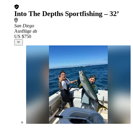
Into The Depths Sportfishing – 32’
San Diego
Ausflüge ab
US $750