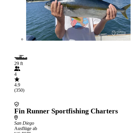
29 ft
4
4.9
(350)
Fin Runner Sportfishing Charters
San Diego
Ausflüge ab