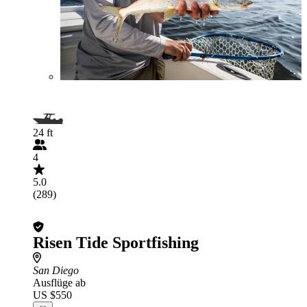
24 ft
4
5.0
(289)
Risen Tide Sportfishing
San Diego
Ausflüge ab
US $550