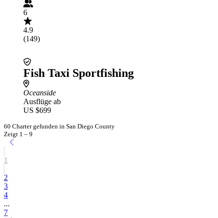
6
4.9
(149)
Fish Taxi Sportfishing
Oceanside
Ausflüge ab
US $699
60 Charter gefunden in San Diego County
Zeigt 1 – 9
1
2
3
4
...
7