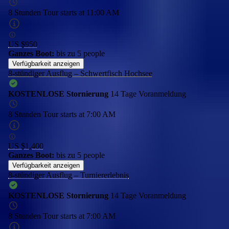
8 Stunden Tour
starts at 11:00 AM
US $950
Ganzes Boot
:
bis zu 5 people
Verfügbarkeit anzeigen
8-stündiger Ausflug – Schwertfisch Hochsee
KOSTENLOSE Stornierung
14 Tage Voranmeldung
8 Stunden Tour
starts at 7:00 AM
US $1,400
Ganzes Boot
:
bis zu 5 people
Verfügbarkeit anzeigen
8-stündiger Ausflug – Turniererlebnis
KOSTENLOSE Stornierung
14 Tage Voranmeldung
8 Stunden Tour
starts at 7:00 AM