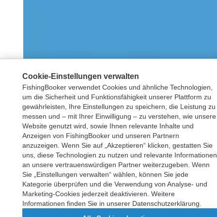
Cookie-Einstellungen verwalten
FishingBooker verwendet Cookies und ähnliche Technologien,
um die Sicherheit und Funktionsfähigkeit unserer Plattform zu
gewährleisten, Ihre Einstellungen zu speichern, die Leistung zu
messen und – mit Ihrer Einwilligung – zu verstehen, wie unsere
Website genutzt wird, sowie Ihnen relevante Inhalte und
Anzeigen von FishingBooker und unseren Partnern
anzuzeigen. Wenn Sie auf „Akzeptieren“ klicken, gestatten Sie
uns, diese Technologien zu nutzen und relevante Informatione
an unsere vertrauenswürdigen Partner weiterzugeben. Wenn
Sie „Einstellungen verwalten“ wählen, können Sie jede
Kategorie überprüfen und die Verwendung von Analyse- und
Marketing-Cookies jederzeit deaktivieren. Weitere
Informationen finden Sie in unserer Datenschutzerklärung.