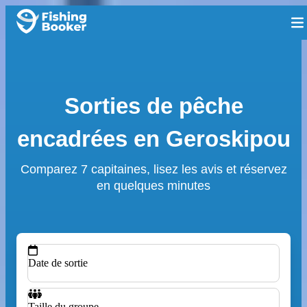
Sorties de pêche
encadrées en Geroskipou
Comparez 7 capitaines, lisez les avis et réservez
en quelques minutes
Date de sortie
Taille du groupe