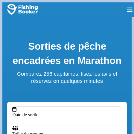
Sorties de pêche
encadrées en Marathon
Comparez 256 capitaines, lisez les avis et
réservez en quelques minutes
Date de sortie
Taille du groupe