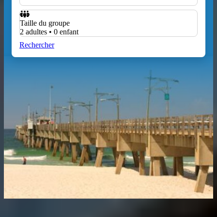
Taille du groupe
2 adultes • 0 enfant
Rechercher
Accueil