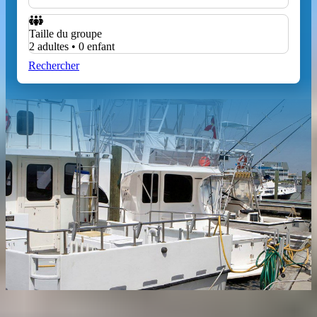
Taille du groupe
2 adultes • 0 enfant
Rechercher
Accueil