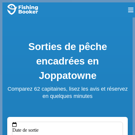
Sorties de pêche
encadrées en
Joppatowne
Comparez 62 capitaines, lisez les avis et réservez
en quelques minutes
Date de sortie