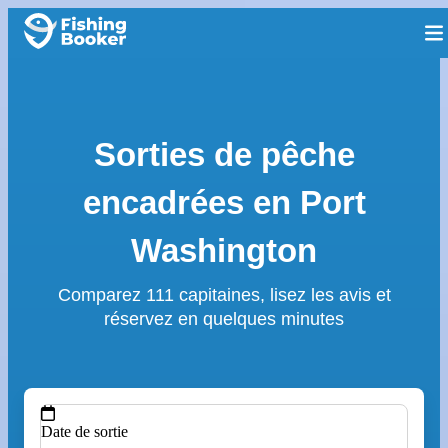
Sorties de pêche
encadrées en Port
Washington
Comparez 111 capitaines, lisez les avis et
réservez en quelques minutes
Date de sortie