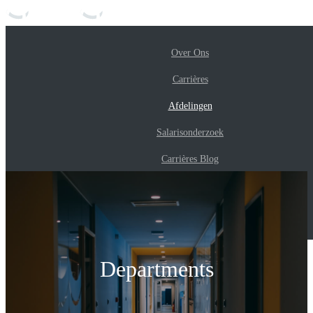
Over Ons
data-event-category="Navigation header guest"
Carrières
USD
Afdelingen
Vermeld je boot
Inloggen
Salarisonderzoek
Aanmelden
Afdelingen
Carrières Blog
Pers
Privacybeleid
Departments