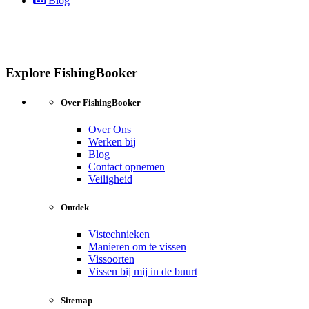
Blog
Explore FishingBooker
Over FishingBooker
Over Ons
Werken bij
Blog
Contact opnemen
Veiligheid
Ontdek
Vistechnieken
Manieren om te vissen
Vissoorten
Vissen bij mij in de buurt
Sitemap