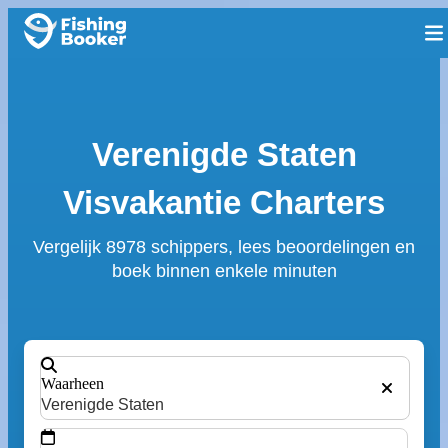
Verenigde Staten
Visvakantie Charters
Vergelijk 8978 schippers, lees beoordelingen en
boek binnen enkele minuten
Waarheen