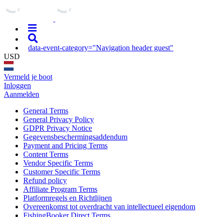
data-event-category="Navigation header guest"
USD
Vermeld je boot
Inloggen
Aanmelden
General Terms
General Privacy Policy
GDPR Privacy Notice
Gegevensbeschermingsaddendum
Payment and Pricing Terms
Content Terms
Vendor Specific Terms
Customer Specific Terms
Refund policy
Affiliate Program Terms
Platformregels en Richtlijnen
Overeenkomst tot overdracht van intellectueel eigendom
FishingBooker Direct Terms