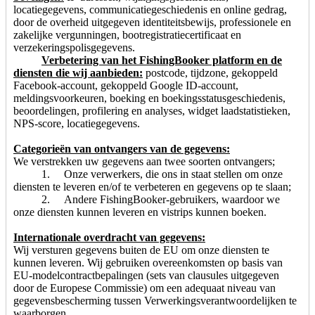
locatiegegevens, communicatiegeschiedenis en online gedrag,
door de overheid uitgegeven identiteitsbewijs, professionele en
zakelijke vergunningen, bootregistratiecertificaat en
verzekeringspolisgegevens.
Verbetering van het FishingBooker platform en de
diensten die wij aanbieden:
postcode, tijdzone, gekoppeld
Facebook-account, gekoppeld Google ID-account,
meldingsvoorkeuren, boeking en boekingsstatusgeschiedenis,
beoordelingen, profilering en analyses, widget laadstatistieken,
NPS-score, locatiegegevens.
Categorieën van ontvangers van de gegevens:
We verstrekken uw gegevens aan twee soorten ontvangers;
1. Onze verwerkers, die ons in staat stellen om onze
diensten te leveren en/of te verbeteren en gegevens op te slaan;
2. Andere FishingBooker-gebruikers, waardoor we
onze diensten kunnen leveren en vistrips kunnen boeken.
Internationale overdracht van gegevens:
Wij versturen gegevens buiten de EU om onze diensten te
kunnen leveren. Wij gebruiken overeenkomsten op basis van
EU-modelcontractbepalingen (sets van clausules uitgegeven
door de Europese Commissie) om een adequaat niveau van
gegevensbescherming tussen Verwerkingsverantwoordelijken te
waarborgen.