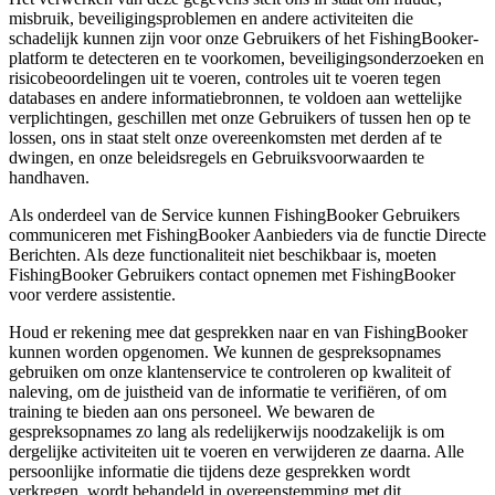
misbruik, beveiligingsproblemen en andere activiteiten die
schadelijk kunnen zijn voor onze Gebruikers of het FishingBooker-
platform te detecteren en te voorkomen, beveiligingsonderzoeken en
risicobeoordelingen uit te voeren, controles uit te voeren tegen
databases en andere informatiebronnen, te voldoen aan wettelijke
verplichtingen, geschillen met onze Gebruikers of tussen hen op te
lossen, ons in staat stelt onze overeenkomsten met derden af te
dwingen, en onze beleidsregels en Gebruiksvoorwaarden te
handhaven.
Als onderdeel van de Service kunnen FishingBooker Gebruikers
communiceren met FishingBooker Aanbieders via de functie Directe
Berichten. Als deze functionaliteit niet beschikbaar is, moeten
FishingBooker Gebruikers contact opnemen met FishingBooker
voor verdere assistentie.
Houd er rekening mee dat gesprekken naar en van FishingBooker
kunnen worden opgenomen. We kunnen de gespreksopnames
gebruiken om onze klantenservice te controleren op kwaliteit of
naleving, om de juistheid van de informatie te verifiëren, of om
training te bieden aan ons personeel. We bewaren de
gespreksopnames zo lang als redelijkerwijs noodzakelijk is om
dergelijke activiteiten uit te voeren en verwijderen ze daarna. Alle
persoonlijke informatie die tijdens deze gesprekken wordt
verkregen, wordt behandeld in overeenstemming met dit