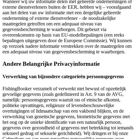
Wanneer wij uw informatie delen met gelieerde ondernemingen of
externe dienstverleners buiten de EER, hebben wij – voorafgaand
aan het delen van uw informatie met een dergelijke gelieerde
onderneming of externe dienstverlener – de noodzakelijke
maatregelen getroffen om een adequaat niveau van
gegevensbescherming te waarborgen. Dit gebeurt via
overeenkomsten op basis van EU-modelbepalingen (een reeks
bepalingen uitgegeven door de Europese Commissie). Wij kunnen
op verzoek nadere informatie verstrekken over de maatregelen om
een adequaat niveau van gegevensbescherming te waarborgen.
Andere Belangrijke Privacyinformatie
Verwerking van bijzondere categorieën persoonsgegevens
FishingBooker verzamelt of verwerkt niet bewust of opzettelijk
gevoelige gegevens (zoals gedefinieerd in Art. 9 van de AVG,
namelijk: persoonsgegevens waaruit ras of etnische afkomst,
politieke opvattingen, religieuze of levensbeschouwelijke
overtuigingen of lidmaatschap van een vakbond blijken, en de
verwerking van genetische gegevens, biometrische gegevens met
het oog op de unieke identificatie van een natuurlijk persoon,
gegevens over gezondheid of gegevens met betrekking tot iemands
seksueel gedrag of seksuele gerichtheid). Wij dringen er bij onze
Gebruikers op aan geen gevoelige persoonlijke gegevens over