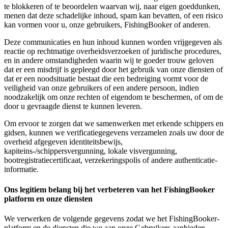
te blokkeren of te beoordelen waarvan wij, naar eigen goeddunken,
menen dat deze schadelijke inhoud, spam kan bevatten, of een risico
kan vormen voor u, onze gebruikers, FishingBooker of anderen.
Deze communicaties en hun inhoud kunnen worden vrijgegeven als
reactie op rechtmatige overheidsverzoeken of juridische procedures,
en in andere omstandigheden waarin wij te goeder trouw geloven
dat er een misdrijf is gepleegd door het gebruik van onze diensten of
dat er een noodsituatie bestaat die een bedreiging vormt voor de
veiligheid van onze gebruikers of een andere persoon, indien
noodzakelijk om onze rechten of eigendom te beschermen, of om de
door u gevraagde dienst te kunnen leveren.
Om ervoor te zorgen dat we samenwerken met erkende schippers en
gidsen, kunnen we verificatiegegevens verzamelen zoals uw door de
overheid afgegeven identiteitsbewijs,
kapiteins-/schippersvergunning, lokale visvergunning,
bootregistratiecertificaat, verzekeringspolis of andere authenticatie-
informatie.
Ons legitiem belang bij het verbeteren van het FishingBooker
platform en onze diensten
We verwerken de volgende gegevens zodat we het FishingBooker-
platform en de diensten die we aan onze Gebruikers aanbieden