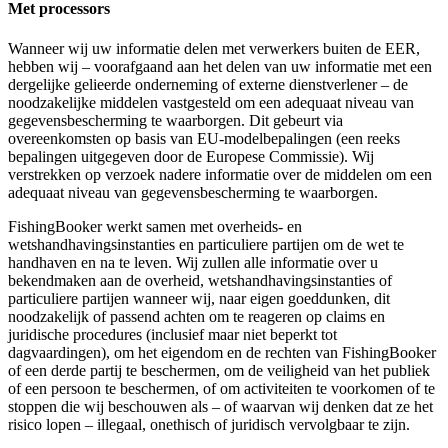
Met processors
Wanneer wij uw informatie delen met verwerkers buiten de EER,
hebben wij – voorafgaand aan het delen van uw informatie met een
dergelijke gelieerde onderneming of externe dienstverlener – de
noodzakelijke middelen vastgesteld om een adequaat niveau van
gegevensbescherming te waarborgen. Dit gebeurt via
overeenkomsten op basis van EU-modelbepalingen (een reeks
bepalingen uitgegeven door de Europese Commissie). Wij
verstrekken op verzoek nadere informatie over de middelen om een
adequaat niveau van gegevensbescherming te waarborgen.
FishingBooker werkt samen met overheids- en
wetshandhavingsinstanties en particuliere partijen om de wet te
handhaven en na te leven. Wij zullen alle informatie over u
bekendmaken aan de overheid, wetshandhavingsinstanties of
particuliere partijen wanneer wij, naar eigen goeddunken, dit
noodzakelijk of passend achten om te reageren op claims en
juridische procedures (inclusief maar niet beperkt tot
dagvaardingen), om het eigendom en de rechten van FishingBooker
of een derde partij te beschermen, om de veiligheid van het publiek
of een persoon te beschermen, of om activiteiten te voorkomen of te
stoppen die wij beschouwen als – of waarvan wij denken dat ze het
risico lopen – illegaal, onethisch of juridisch vervolgbaar te zijn.