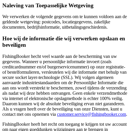
Naleving van Toepasselijke Wetgeving
We verwerken de volgende gegevens om te kunnen voldoen aan de
geldende wetgeving: postcodes, locatiegegevens, zakelijke
documenten, bedrijfsinformatie, uitbetalingsgeschiedenis.
Hoe wij de informatie die wij verwerken opslaan en
beveiligen
FishingBooker hecht veel waarde aan de bescherming van uw
gegevens. Wanneer u persoonlijke informatie invoert (zoals
creditcardnummer en/of burgerservicenummer) op onze registratie-
of bestelformulieren, versleutelen wij die informatie met behulp van
secure socket layer-technologie (SSL). Wij volgen algemeen
aanvaarde industriestandaarden om de Persoonlijke Informatie die
aan ons wordt verstrekt te beschermen, zowel tijdens de verzending
als nadat wij deze hebben ontvangen. Geen enkele verzendmethode
via internet of elektronische opslagmethode is echter 100% veilig.
Daarom kunnen wij de absolute beveiliging ervan niet garanderen.
Als u vragen heeft over de beveiliging van onze Diensten, kunt u
contact met ons opnemen via
customer.service@fishingbooker.com
.
FishingBooker heeft het recht om toegang te krijgen tot uw account
om naar eigen goeddunken wijzigingen aan te brengen in