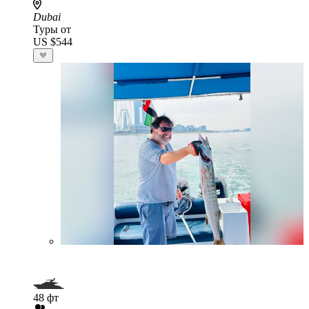
Dubai
Туры от
US $544
48 фт