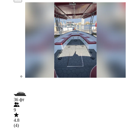
36 фт
9
4.8
(4)