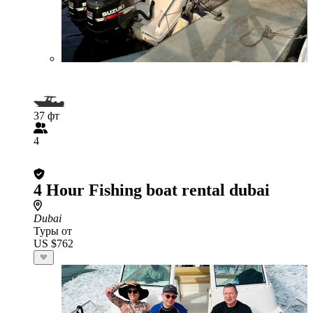
37 фт
4
4 Hour Fishing boat rental dubai
Dubai
Туры от
US $762