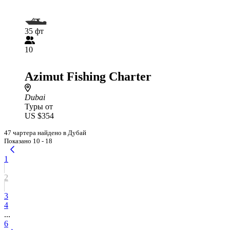
35 фт
10
Azimut Fishing Charter
Dubai
Туры от
US $354
47 чартера найдено в Дубай
Показано 10 - 18
1
2
3
4
...
6