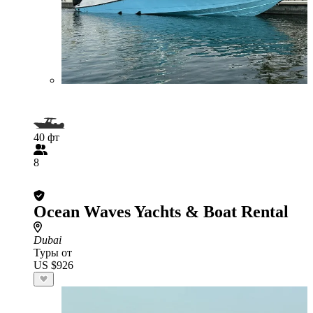
40 фт
8
Ocean Waves Yachts & Boat Rental
Dubai
Туры от
US $926