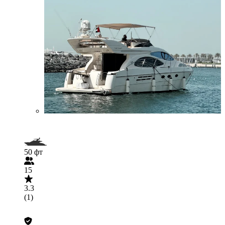
50 фт
15
3.3
(1)