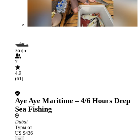
36 фт
7
4.9
(61)
Aye Aye Maritime – 4/6 Hours Deep
Sea Fishing
Dubai
Туры от
US $436