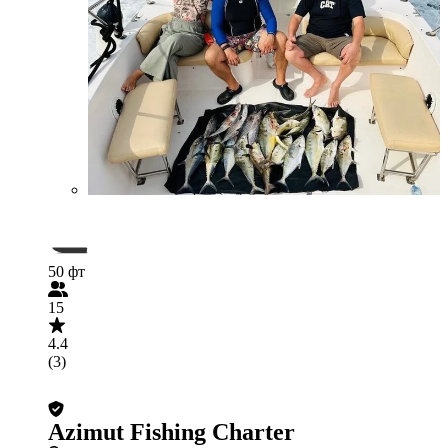
50 фт
15
4.4
(3)
Azimut Fishing Charter