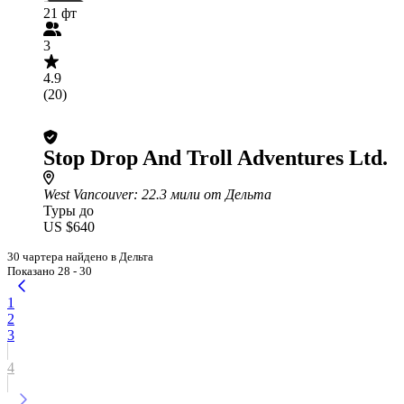
21 фт
3
4.9
(20)
Stop Drop And Troll Adventures Ltd.
West Vancouver
: 22.3 мили от Дельта
Туры до
US $640
30 чартера найдено в Дельта
Показано 28 - 30
1
2
3
4