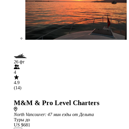
26 фт
4
4.9
(14)
M&M & Pro Level Charters
North Vancouver
: 47 мин езды от Дельта
Туры до
US $681