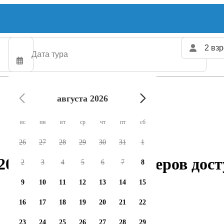
2 взр
августа 2026
вс
пн
вт
ср
чт
пт
сб
26
27
28
29
30
31
1
207 рыболовных чартеров дост
2
3
4
5
6
7
8
9
10
11
12
13
14
15
16
17
18
19
20
21
22
23
24
25
26
27
28
29