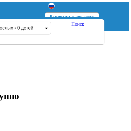
Разместить вашу лодку
Поиск
Войти
Зарегистрироваться
ослых • 0 детей
упно