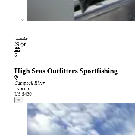
29 фт
6
High Seas Outfitters Sportfishing
Campbell River
Туры от
US $430