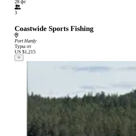
28 фт
3
Coastwide Sports Fishing
Port Hardy
Туры от
US $1,215