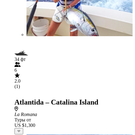
34 фт
6
2.0
(1)
Atlantida – Catalina Island
La Romana
Туры от
US $1,300