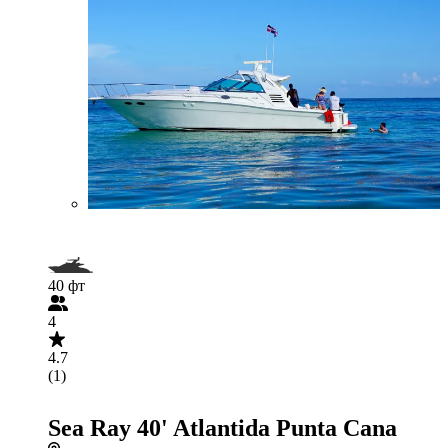
40 фт
4
4.7
(1)
Sea Ray 40' Atlantida Punta Cana