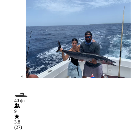
40 фт
9
3.8
(27)