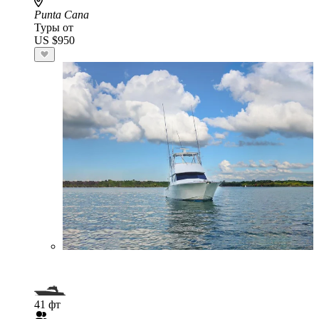
Punta Cana
Туры от
US $950
41 фт