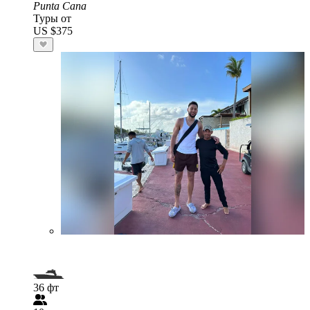
Punta Cana
Туры от
US $375
36 фт