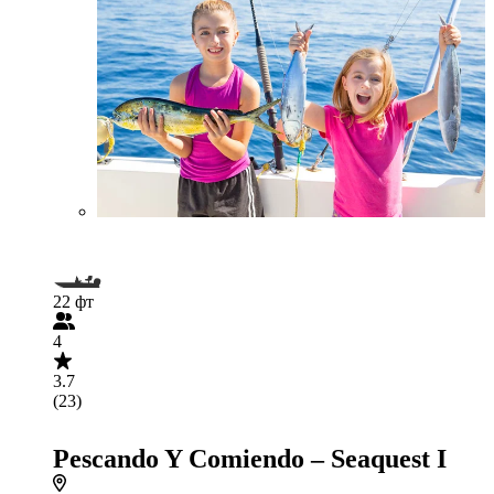
22 фт
4
3.7
(23)
Pescando Y Comiendo – Seaquest I