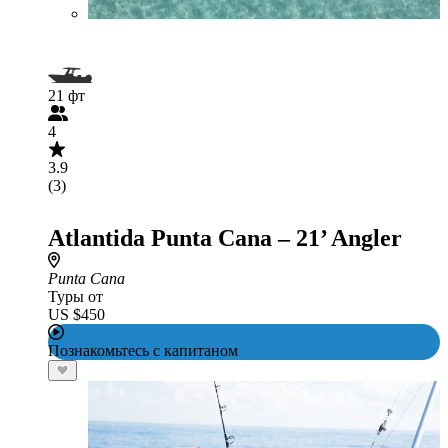
21 фт
4
3.9
(3)
Atlantida Punta Cana – 21’ Angler
Punta Cana
Туры от
US $450
Познакомьтесь с капитаном