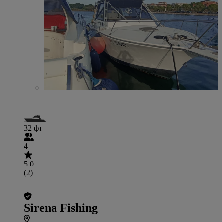
32 фт
4
5.0
(2)
Sirena Fishing