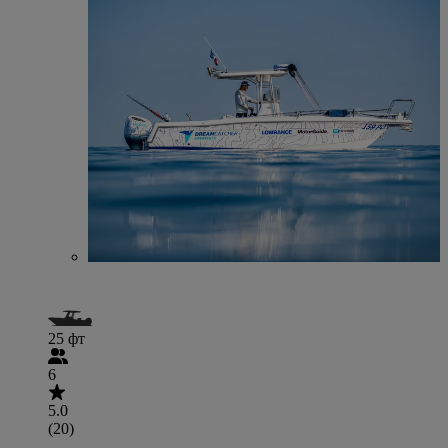
25 фт
6
5.0
(20)