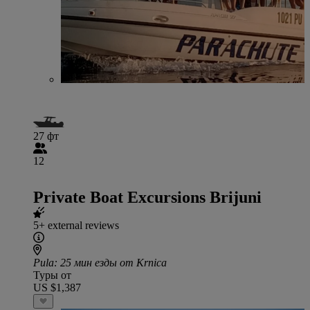
27 фт
12
Private Boat Excursions Brijuni
5+ external reviews
Pula
: 25 мин езды от Krnica
Туры от
US $1,387