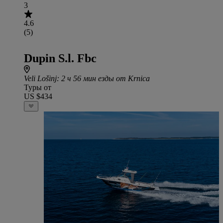
3
4.6
(5)
Dupin S.l. Fbc
Veli Lošinj
: 2 ч 56 мин езды от Krnica
Туры от
US $434