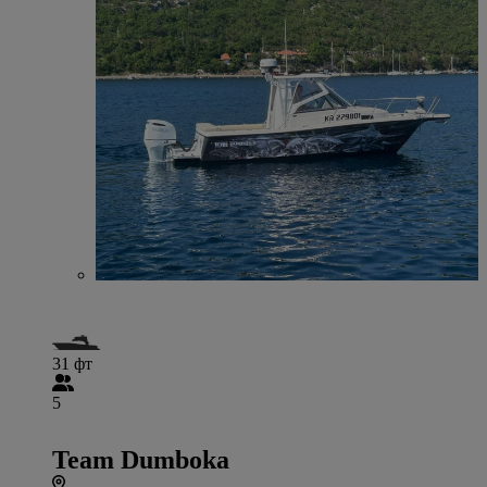
31 фт
5
Team Dumboka