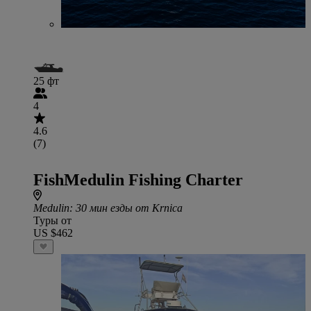
25 фт
4
4.6
(7)
FishMedulin Fishing Charter
Medulin
: 30 мин езды от Krnica
Туры от
US $462