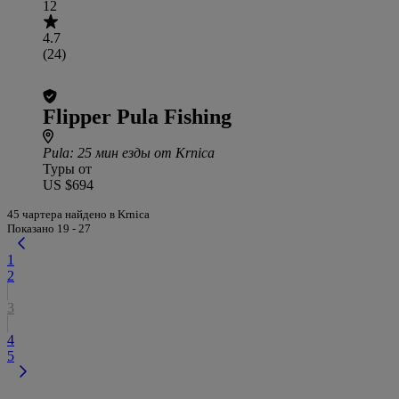
12
4.7
(24)
Flipper Pula Fishing
Pula
: 25 мин езды от Krnica
Туры от
US $694
45 чартера найдено в Krnica
Показано 19 - 27
1
2
3
4
5