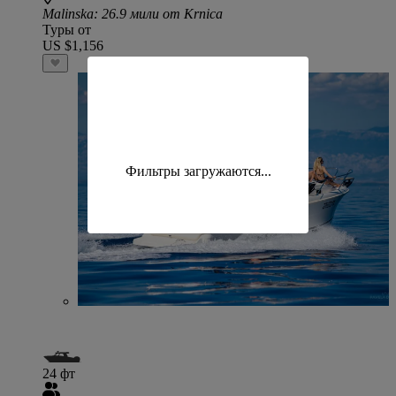
Malinska
: 26.9 мили от Krnica
Туры от
US $1,156
Фильтры загружаются...
24 фт