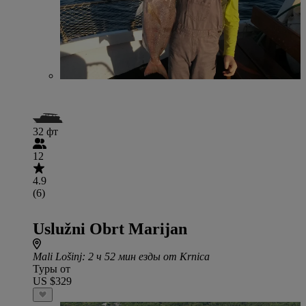
32 фт
12
4.9
(6)
Uslužni Obrt Marijan
Mali Lošinj
: 2 ч 52 мин езды от Krnica
Туры от
US $329