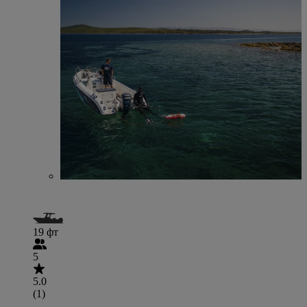
19 фт
5
5.0
(1)