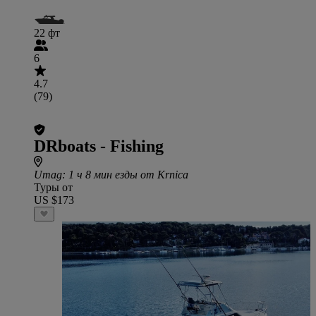
22 фт
6
4.7
(79)
DRboats - Fishing
Umag
: 1 ч 8 мин езды от Krnica
Туры от
US $173