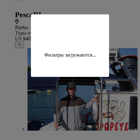
PescaRI
Rijeka
: 1 ч 17 мин езды от Krnica
Туры от
US $405
Фильтры загружаются...