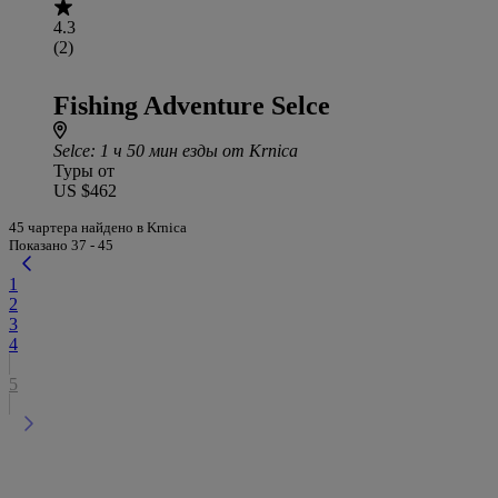
4.3
(2)
Fishing Adventure Selce
Selce
: 1 ч 50 мин езды от Krnica
Туры от
US $462
45 чартера найдено в Krnica
Показано 37 - 45
1
2
3
4
5