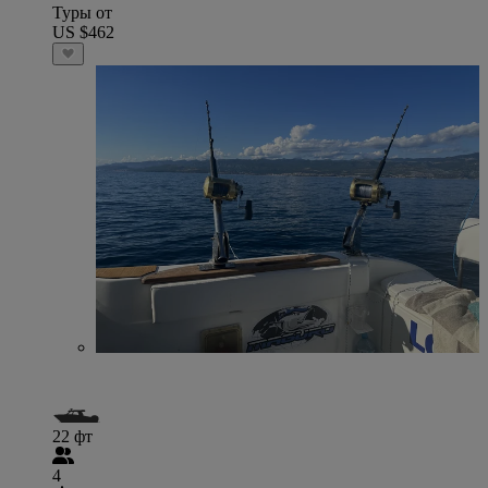
Туры от
US $462
22 фт
4