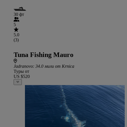
30 фт
5
5.0
(3)
Tuna Fishing Mauro
Jadranovo
: 34.0 мили от Krnica
Туры от
US $520