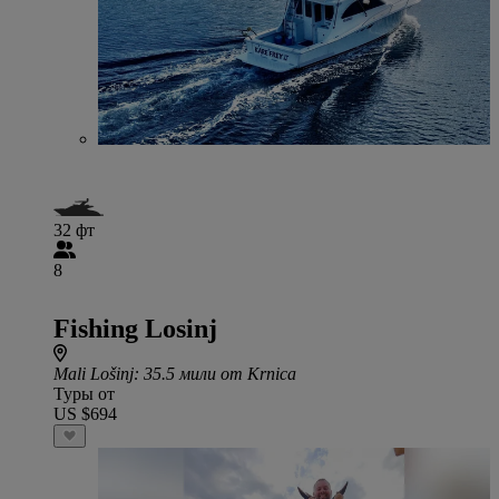
32 фт
8
Fishing Losinj
Mali Lošinj
: 35.5 мили от Krnica
Туры от
US $694