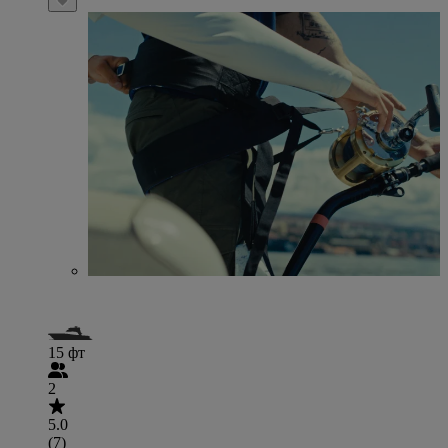
15 фт
2
5.0
(7)