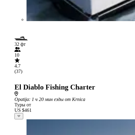
32 фт
10
4.7
(37)
El Diablo Fishing Charter
Opatija
: 1 ч 20 мин езды от Krnica
Туры от
US $461