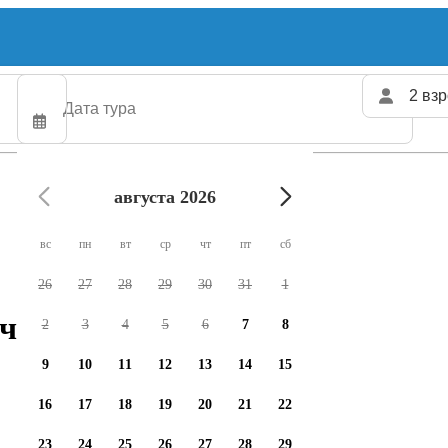
2 взр
августа 2026
вс
пн
вт
ср
чт
пт
сб
26
27
28
29
30
31
1
чартеров доступно
2
3
4
5
6
7
8
9
10
11
12
13
14
15
16
17
18
19
20
21
22
23
24
25
26
27
28
29