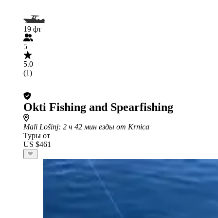
19 фт
5
5.0
(1)
Okti Fishing and Spearfishing
Mali Lošinj
: 2 ч 42 мин езды от Krnica
Туры от
US $461