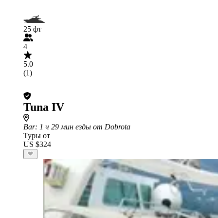
25 фт
4
5.0
(1)
Tuna IV
Bar
: 1 ч 29 мин езды от Dobrota
Туры от
US $324