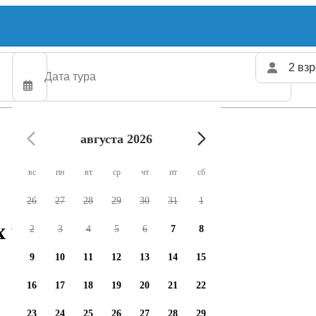
2 взр
августа 2026
вс
пн
вт
ср
чт
пт
сб
26
27
28
29
30
31
1
х чартеров доступно
2
3
4
5
6
7
8
9
10
11
12
13
14
15
16
17
18
19
20
21
22
23
24
25
26
27
28
29