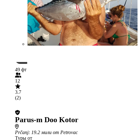
49 фт
12
3.7
(2)
Parus-m Doo Kotor
Prčanj
: 19.2 мили от Petrovac
Туры от