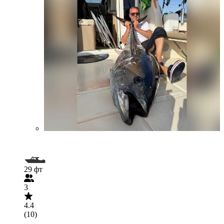
29 фт
3
4.4
(10)