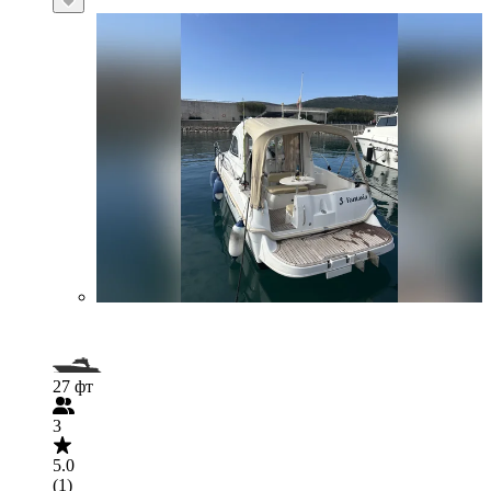
27 фт
3
5.0
(1)