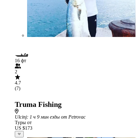
16 фт
2
4.7
(7)
Truma Fishing
Ulcinj
: 1 ч 9 мин езды от Petrovac
Туры от
US $173