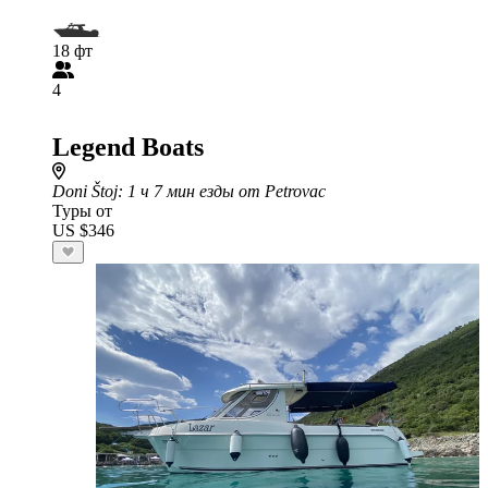
18 фт
4
Legend Boats
Doni Štoj
: 1 ч 7 мин езды от Petrovac
Туры от
US $346