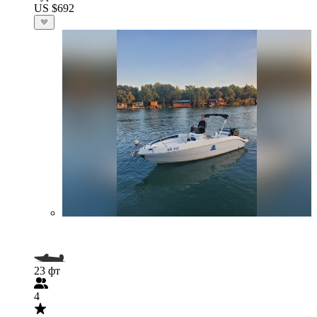
US $692
23 фт
4