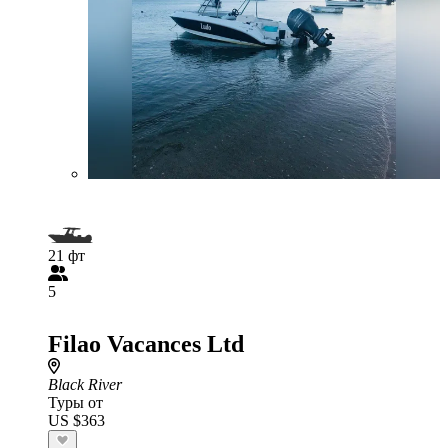
21 фт
5
Filao Vacances Ltd
Black River
Туры от
US $363