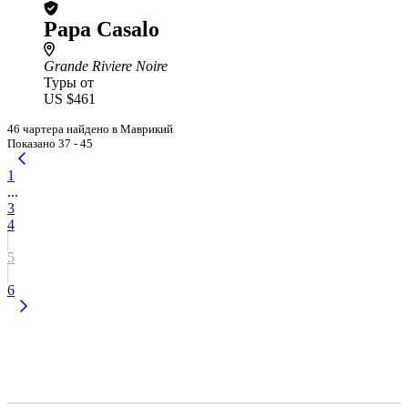
Papa Casalo
Grande Riviere Noire
Туры от
US $461
46 чартера найдено в Маврикий
Показано 37 - 45
1
...
3
4
5
6