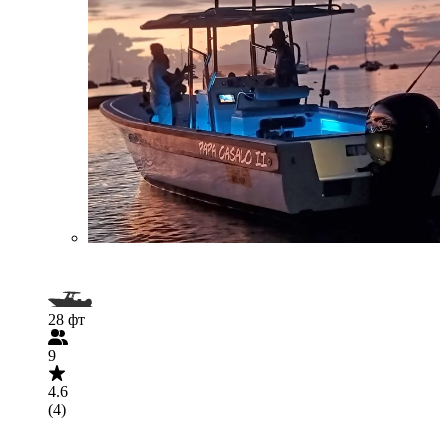
28 фт
9
4.6
(4)