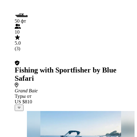
50 фт
10
5.0
(3)
Fishing with Sportfisher by Blue
Safari
Grand Baie
Туры от
US $810