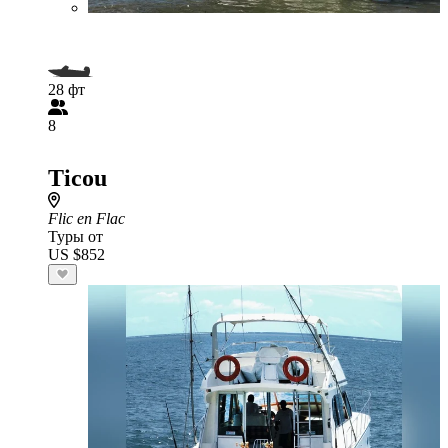
28 фт
8
Ticou
Flic en Flac
Туры от
US $852