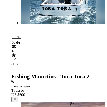
50 фт
18
4.0
(16)
Fishing Mauritius - Tora Tora 2
Case Noyale
Туры от
US $600