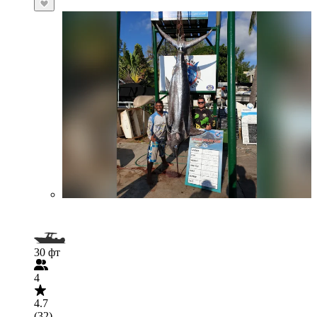
30 фт
4
4.7
(32)