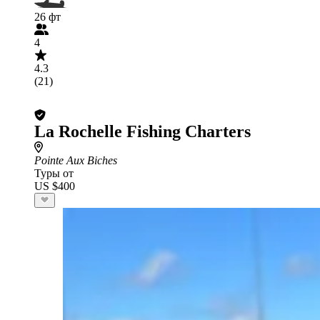
26 фт
4
4.3
(21)
La Rochelle Fishing Charters
Pointe Aux Biches
Туры от
US $400