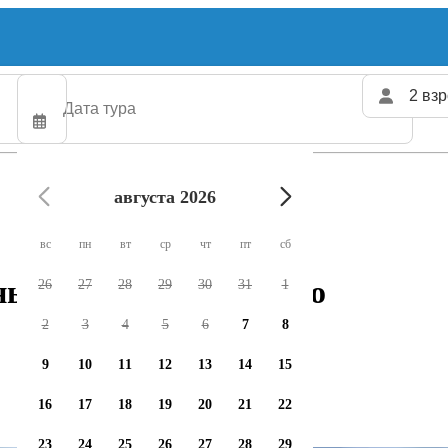
2 взр
августа 2026
вс
пн
вт
ср
чт
пт
сб
ых чартеров доступно
26
27
28
29
30
31
1
2
3
4
5
6
7
8
9
10
11
12
13
14
15
16
17
18
19
20
21
22
23
24
25
26
27
28
29