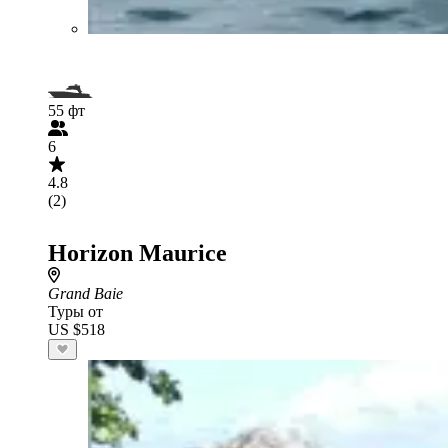
55 фт
6
4.8
(2)
Horizon Maurice
Grand Baie
Туры от
US $518