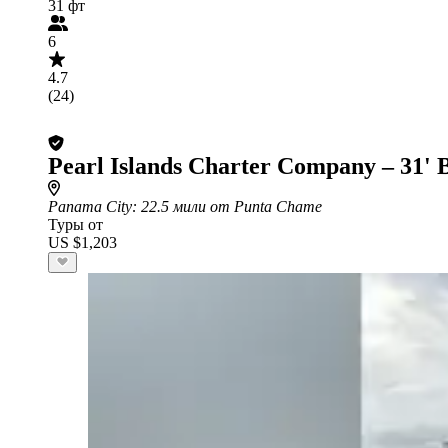
31 фт
6
4.7
(24)
Pearl Islands Charter Company – 31'
Panama City
: 22.5 мили от Punta Chame
Туры от
US $1,203