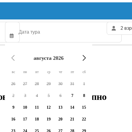
2 взр
августа 2026
вс
пн
вт
ср
чт
пт
сб
26
27
28
29
30
31
1
овных чартеров доступно
2
3
4
5
6
7
8
9
10
11
12
13
14
15
16
17
18
19
20
21
22
23
24
25
26
27
28
29