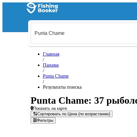
Главная
/
Панама
/
Punta Chame
/
Результаты поиска
Punta Chame: 37 рыбол
Показать на карте
Сортировать по Цена (по возрастанию)
Фильтры