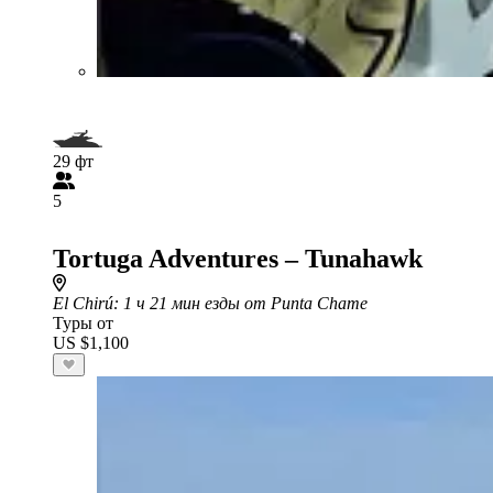
29 фт
5
Tortuga Adventures – Tunahawk
El Chirú
: 1 ч 21 мин езды от Punta Chame
Туры от
US $1,100