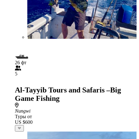
26 фт
5
Al-Tayyib Tours and Safaris –Big
Game Fishing
Nungwi
Туры от
US $600