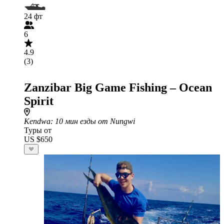
24 фт
6
4.9
(3)
Zanzibar Big Game Fishing – Ocean
Spirit
Kendwa
: 10 мин езды от Nungwi
Туры от
US $650