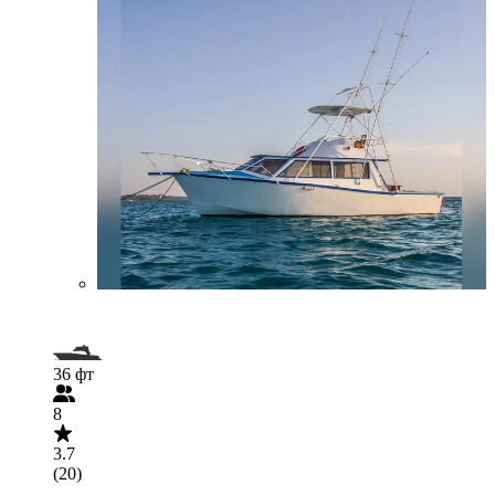
36 фт
8
3.7
(20)