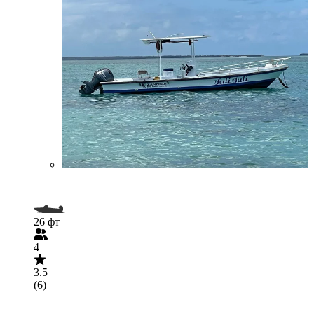
26 фт
4
3.5
(6)