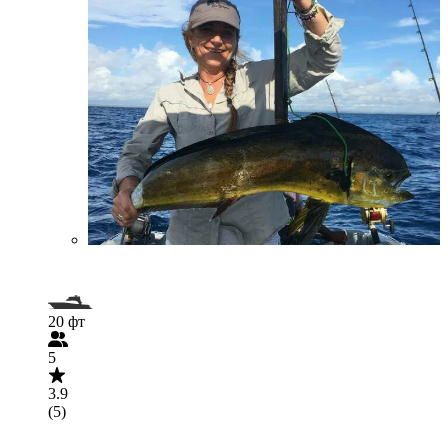
20 фт
5
3.9
(5)