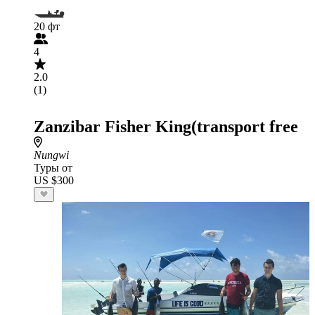
20 фт
4
2.0
(1)
Zanzibar Fisher King(transport free
Nungwi
Туры от
US $300