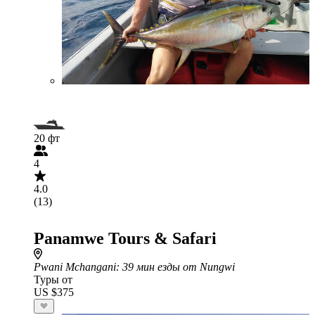
20 фт
4
4.0
(13)
Panamwe Tours & Safari
Pwani Mchangani
: 39 мин езды от Nungwi
Туры от
US $375