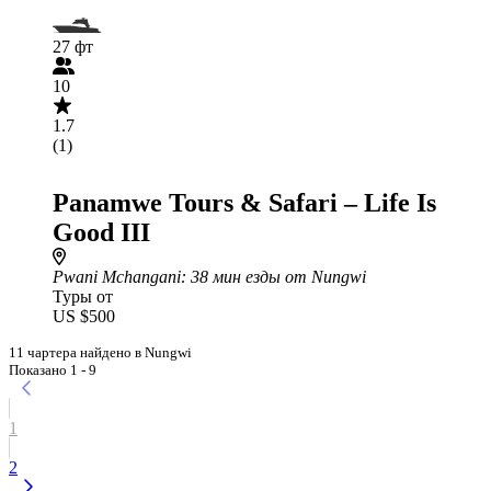
27 фт
10
1.7
(1)
Panamwe Tours & Safari – Life Is
Good III
Pwani Mchangani
: 38 мин езды от Nungwi
Туры от
US $500
11 чартера найдено в Nungwi
Показано 1 - 9
1
2