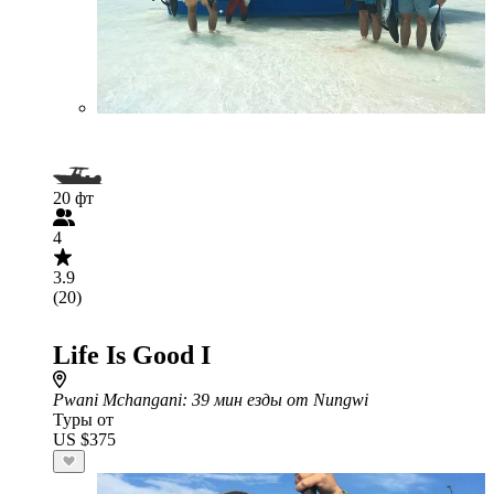
20 фт
4
3.9
(20)
Life Is Good I
Pwani Mchangani
: 39 мин езды от Nungwi
Туры от
US $375