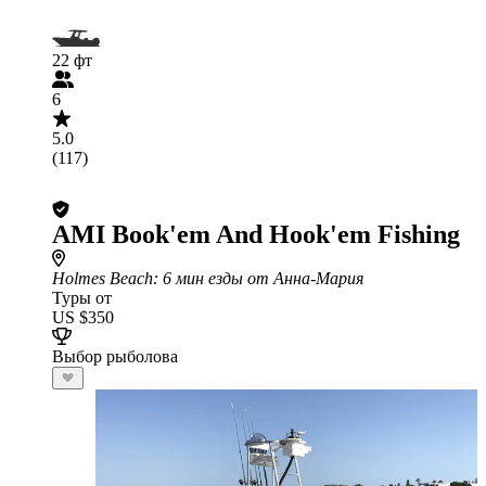
22 фт
6
5.0
(117)
AMI Book'em And Hook'em Fishing
Holmes Beach
: 6 мин езды от Анна-Мария
Туры от
US $350
Выбор рыболова