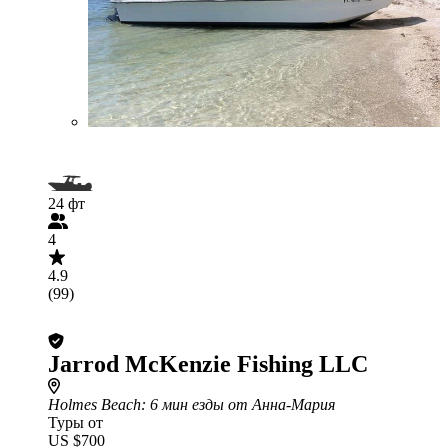
24 фт
4
4.9
(99)
Jarrod McKenzie Fishing LLC
Holmes Beach
: 6 мин езды от Анна-Мария
Туры от
US $700