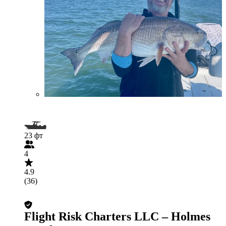
23 фт
4
4.9
(36)
Flight Risk Charters LLC – Holmes