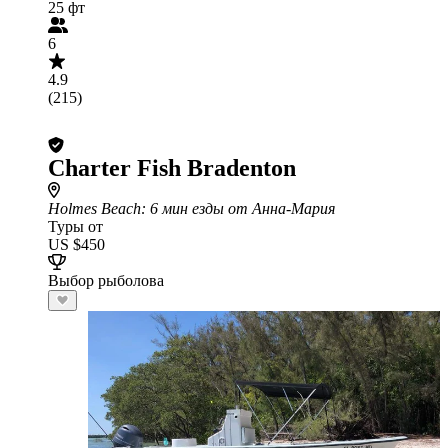
25 фт
6
4.9
(215)
Charter Fish Bradenton
Holmes Beach
: 6 мин езды от Анна-Мария
Туры от
US $450
Выбор рыболова