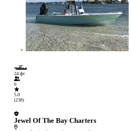
24 фт
6
5.0
(238)
Jewel Of The Bay Charters