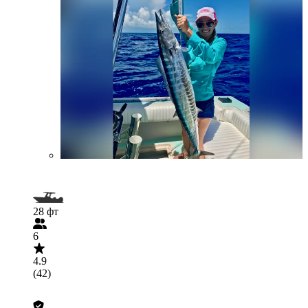
28 фт
6
4.9
(42)