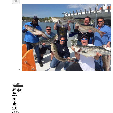
45 фт
30
5.0
(77)