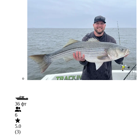
36 фт
6
5.0
(3)