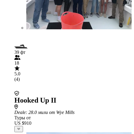
39 фт
18
5.0
(4)
Hooked Up II
Deale
: 28.0 мили от Wye Mills
Туры от
US $910