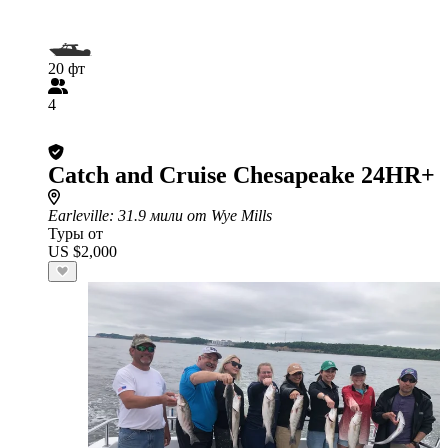
20 фт
4
Catch and Cruise Chesapeake 24HR+
Earleville
: 31.9 мили от Wye Mills
Туры от
US $2,000