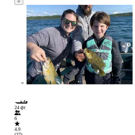
24 фт
6
4.9
(27)