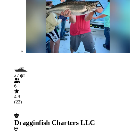
27 фт
6
4.9
(22)
Dragginfish Charters LLC