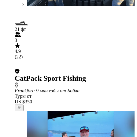
21 фт
3
4.9
(22)
CatPack Sport Fishing
Frankfort
: 9 мин езды от Бойла
Туры от
US $350