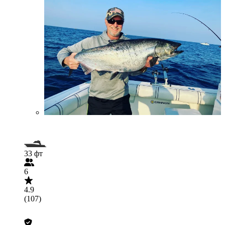
33 фт
6
4.9
(107)