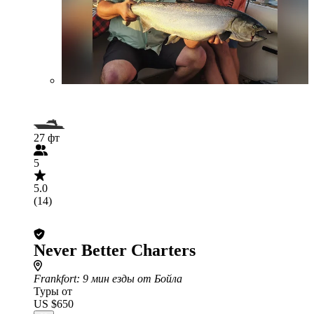
27 фт
5
5.0
(14)
Never Better Charters
Frankfort
: 9 мин езды от Бойла
Туры от
US $650