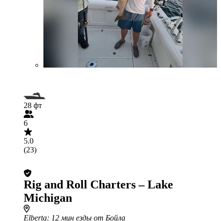
28 фт
6
5.0
(23)
Rig and Roll Charters – Lake
Michigan
Elberta
: 12 мин езды от Бойла