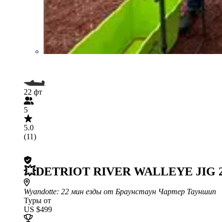
22 фт
5
5.0
(11)
💥DETRIOT RIVER WALLEYE JIG 2
Wyandotte
: 22 мин езды от Браунстаун Чартер Тауншип
Туры от
US $499