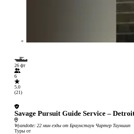
26 фт
6
5.0
(21)
Savage Pursuit Guide Service – Detroi
Wyandotte
: 22 мин езды от Браунстаун Чартер Тауншип
Туры от