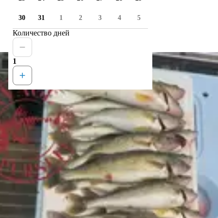
30
31
1
2
3
4
5
Количество дней
1