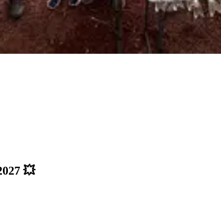
027 💥