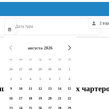
2 взр
августа 2026
вс
пн
вт
ср
чт
пт
сб
26
27
28
29
30
31
1
2
3
4
5
6
7
8
ншип: 124 рыболовных чартеро
9
10
11
12
13
14
15
16
17
18
19
20
21
22
23
24
25
26
27
28
29