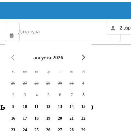
2 взр
августа 2026
вс
пн
вт
ср
чт
пт
сб
26
27
28
29
30
31
1
2
3
4
5
6
7
8
ных чартеров доступно
9
10
11
12
13
14
15
16
17
18
19
20
21
22
23
24
25
26
27
28
29