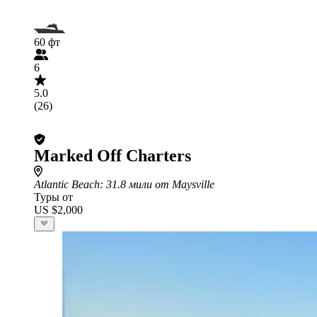
60 фт
6
5.0
(26)
Marked Off Charters
Atlantic Beach
: 31.8 мили от Maysville
Туры от
US $2,000