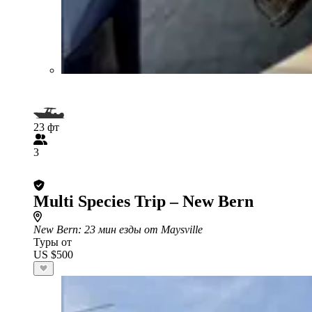
23 фт
3
Multi Species Trip – New Bern
New Bern
: 23 мин езды от Maysville
Туры от
US $500