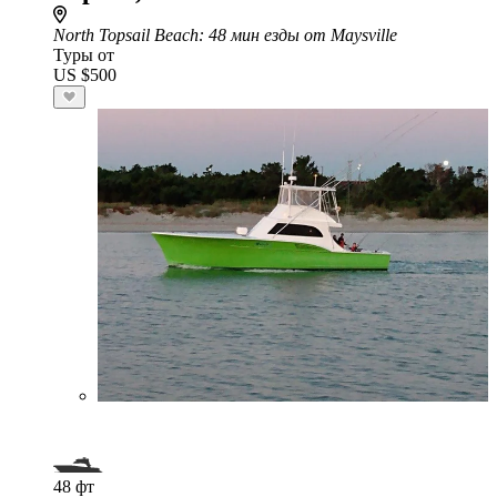
North Topsail Beach
: 48 мин езды от Maysville
Туры от
US $500
48 фт