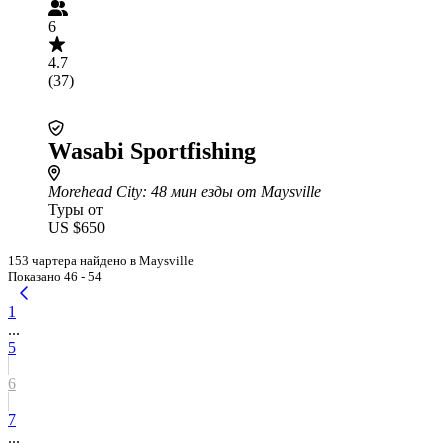
6
4.7
(37)
Wasabi Sportfishing
Morehead City
: 48 мин езды от Maysville
Туры от
US $650
153 чартера найдено в Maysville
Показано 46 - 54
1
...
5
6
7
...