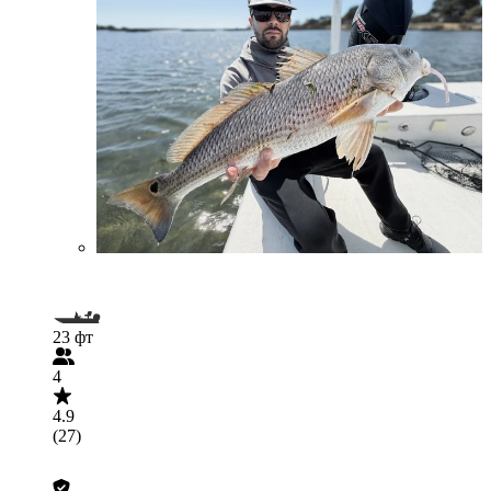
23 фт
4
4.9
(27)