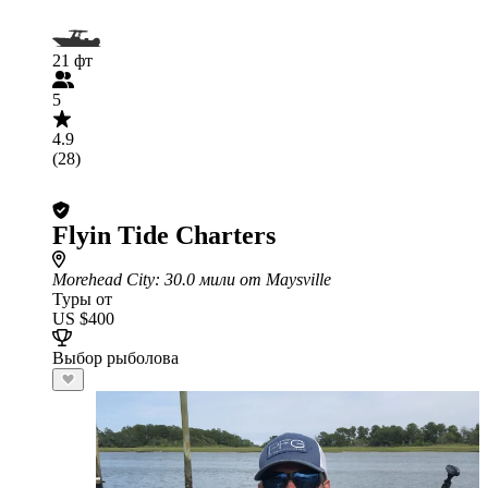
21 фт
5
4.9
(28)
Flyin Tide Charters
Morehead City
: 30.0 мили от Maysville
Туры от
US $400
Выбор рыболова