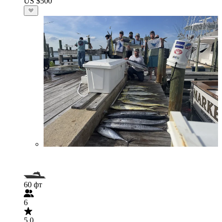
US $500
60 фт
6
5.0