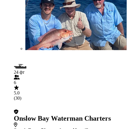
24 фт
6
5.0
(30)
Onslow Bay Waterman Charters