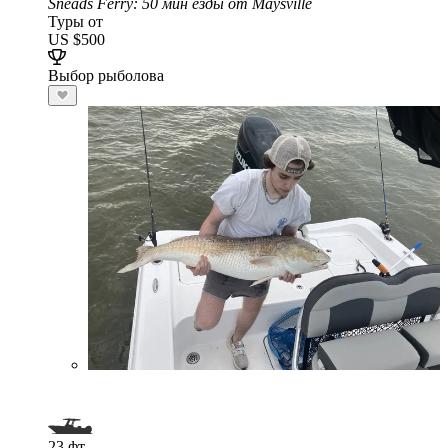
Sneads Ferry
: 50 мин езды от Maysville
Туры от
US $500
Выбор рыболова
23 фт