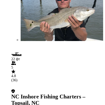
22 фт
5
4.8
(36)
NC Inshore Fishing Charters –
Topsail, NC