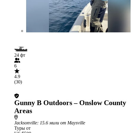
24 фт
6
4.9
(30)
Gunny B Outdoors – Onslow County
Areas
Jacksonville
: 15.6 мили от Maysville
Туры от