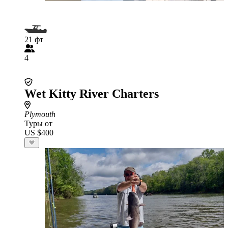
21 фт
4
Wet Kitty River Charters
Plymouth
Туры от
US $400