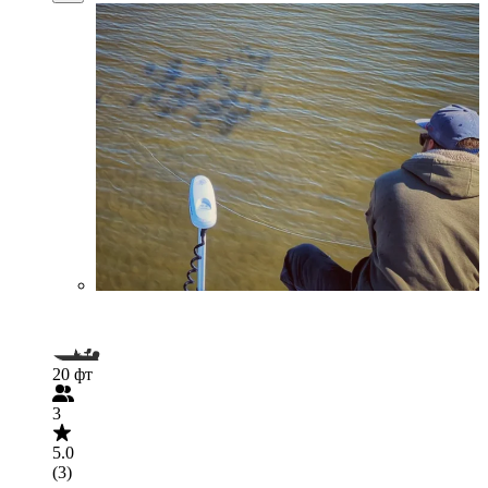
20 фт
3
5.0
(3)