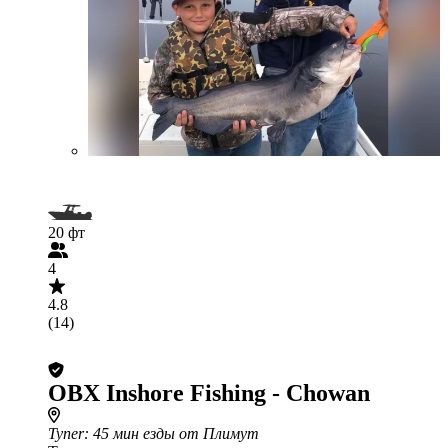
20 фт
4
4.8
(14)
OBX Inshore Fishing - Chowan
Tyner
: 45 мин езды от Плимут