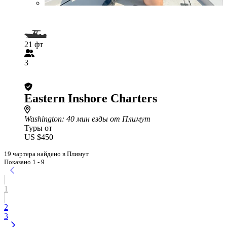
21 фт
3
Eastern Inshore Charters
Washington
: 40 мин езды от Плимут
Туры от
US $450
19 чартера найдено в Плимут
Показано 1 - 9
1
2
3