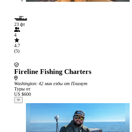
23 фт
4
4.7
(5)
Fireline Fishing Charters
Washington
: 42 мин езды от Плимут
Туры от
US $600