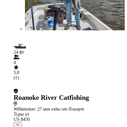
24 фт
4
5.0
(1)
Roanoke River Catfishing
Williamston
: 27 мин езды от Плимут
Туры от
US $450