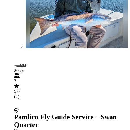
20 фт
3
5.0
(2)
Pamlico Fly Guide Service – Swan
Quarter