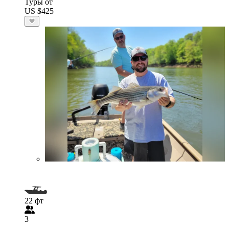
Туры от
US $425
22 фт
3