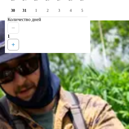
30
31
1
2
3
4
5
Количество дней
1