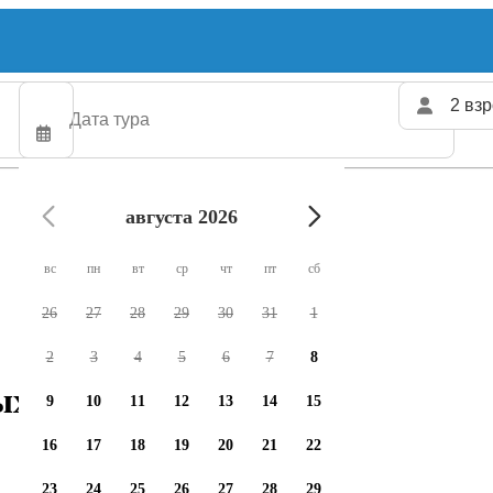
2 взр
августа 2026
вс
пн
вт
ср
чт
пт
сб
26
27
28
29
30
31
1
2
3
4
5
6
7
8
ых чартеров доступно
9
10
11
12
13
14
15
16
17
18
19
20
21
22
23
24
25
26
27
28
29