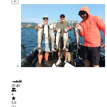
20 фт
4
5.0
(1)