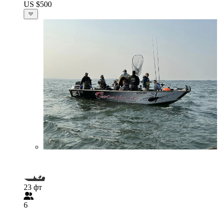
US $500
23 фт
6