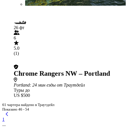
26 фт
6
5.0
(1)
Chrome Rangers NW – Portland
Portland
: 24 мин езды от Траутдейл
Туры до
US $500
61 чартера найдено в Траутдейл
Показано 46 - 54
1
...