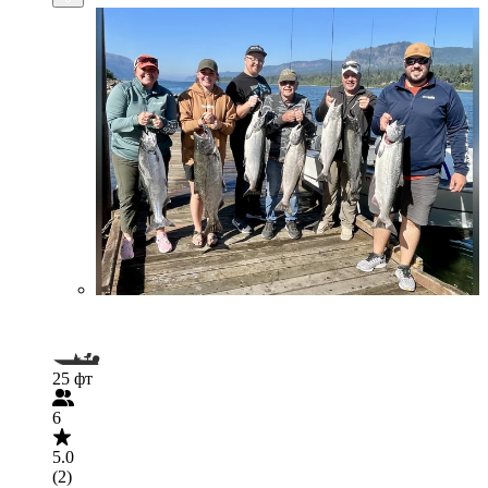
25 фт
6
5.0
(2)