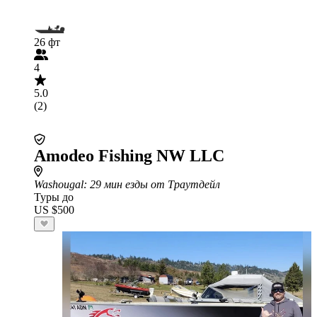
26 фт
4
5.0
(2)
Amodeo Fishing NW LLC
Washougal
: 29 мин езды от Траутдейл
Туры до
US $500