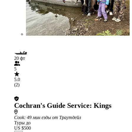
20 фт
5
5.0
(2)
Cochran's Guide Service: Kings
Cook
: 49 мин езды от Траутдейл
Туры до
US $500