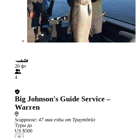
20 фт
4
Big Johnson's Guide Service –
Warren
Scappoose
: 47 мин езды от Траутдейл
Туры до
US $500