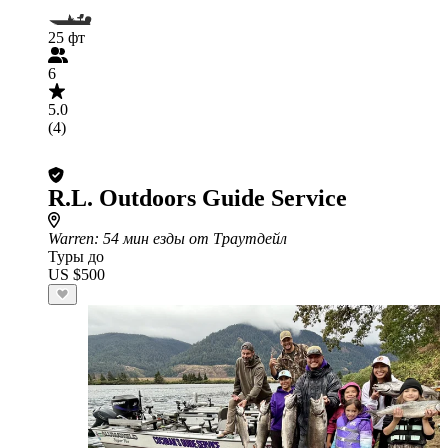
25 фт
6
5.0
(4)
R.L. Outdoors Guide Service
Warren
: 54 мин езды от Траутдейл
Туры до
US $500