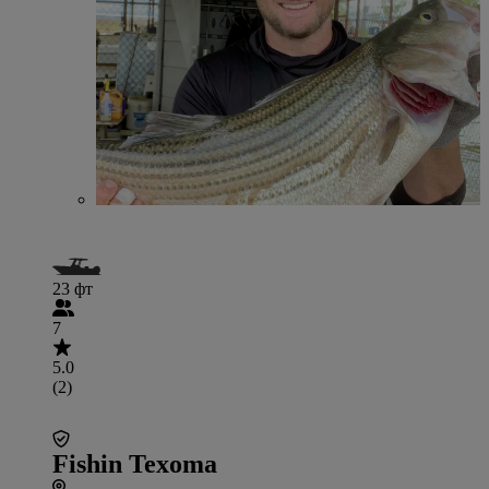
23 фт
7
5.0
(2)
Fishin Texoma