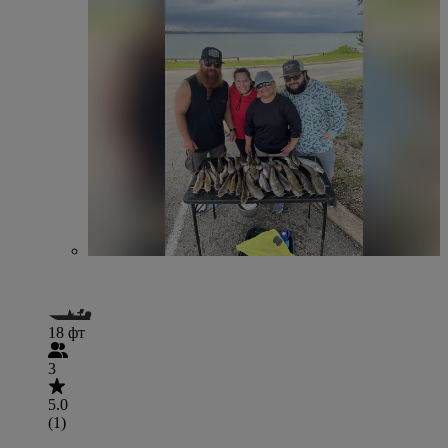
18 фт
3
5.0
(1)