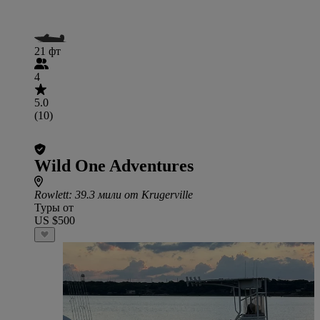
21 фт
4
5.0
(10)
Wild One Adventures
Rowlett
: 39.3 мили от Krugerville
Туры от
US $500