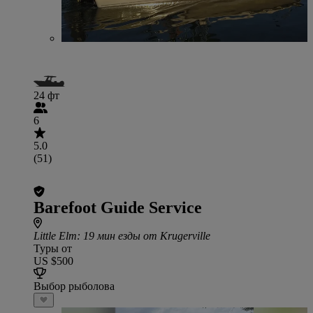
24 фт
6
5.0
(51)
Barefoot Guide Service
Little Elm
: 19 мин езды от Krugerville
Туры от
US $500
Выбор рыболова