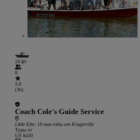
24 фт
8
5.0
(36)
Coach Cole's Guide Service
Little Elm
: 19 мин езды от Krugerville
Туры от
US $450