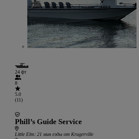
24 фт
8
5.0
(11)
Phill’s Guide Service
Little Elm
: 21 мин езды от Krugerville