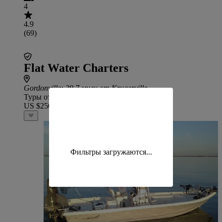
4
4.9
(69)
Flat Water Charters
Gordonville
: 39.7 мили от Krugerville
Туры от
US $250
Фильтры загружаются...